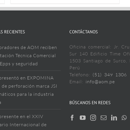
S RECIENTES
CONTÁCTANOS
Oficina comercial: Jr. Cru
oradores de AOM reciben
Sur 140 Edificio Time Ofi
tación Técnica Comercial
1503 Santiago de Surco, 
 Epps y seguridad
Perú
Teléfono:
(51) 349 1306
resentó en EXPOMINA
Email:
info@aom.pe
 de perforación marca JSI
áticos para la industria
a
BÚSCANOS EN REDES
resente en el XXIV
rio Internacional de