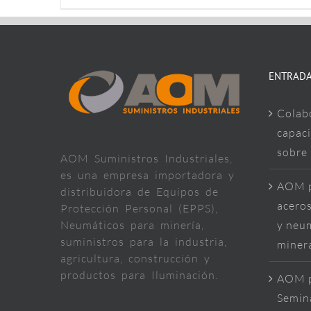
ENTRADA
Colab
capaci
sobre
AOM Suministros Industriales,
es una empresa importadora y
AOM p
distribuidora de Equipos de
aceros
Protección Personal (EPPS),
Neumáticos para minería,
y neum
suministros para la industria,
miner
agricultura, construcción y
productos para Iluminación.
AOM p
Semina