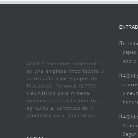
ENTRAD
Colab
capaci
sobre
AOM Suministros Industriales,
es una empresa importadora y
AOM p
distribuidora de Equipos de
aceros
Protección Personal (EPPS),
Neumáticos para minería,
y neum
suministros para la industria,
miner
agricultura, construcción y
productos para Iluminación.
AOM p
Semina
Segur