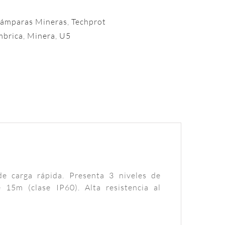
ámparas Mineras
,
Techprot
mbrica
,
Minera
,
U5
e carga rápida. Presenta 3 niveles de
 15m (clase IP60). Alta resistencia al