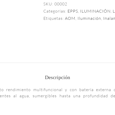
SKU:
00002
populares
Categorías:
EPPS
,
ILUMINACIÓN
,
L
para
mujeres,
Etiquetas:
AOM
,
Iluminación
,
Inala
como
colgantes,
gargantillas
y
chain
necklace
.
Compre
joyas
en
Descripción
una
variedad
o rendimiento multifuncional y con batería externa d
de
entes al agua, sumergibles hasta una profundidad de
metales
y
piedras