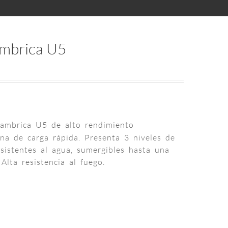
ambrica U5
ambrica U5 de alto rendimiento
rna de carga rápida. Presenta 3 niveles de
sistentes al agua, sumergibles hasta una
Alta resistencia al fuego.