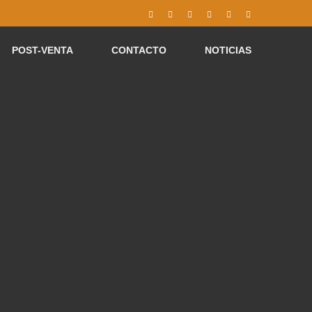
Facebook
YouTube
Instagram
Correo
LinkedIn
WhatsApp
electrónico
POST-VENTA
CONTACTO
NOTICIAS