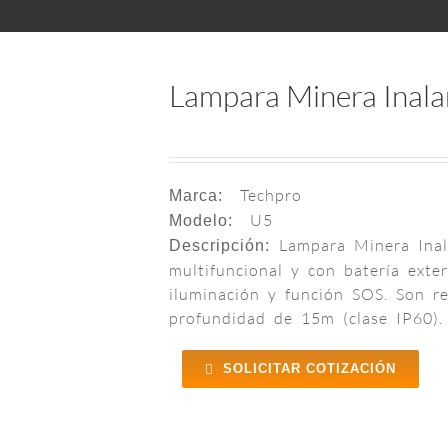
Lampara Minera Inal
Techpro
Marca:
U5
Modelo:
Lampara Minera Inal
Descripción:
multifuncional y con batería exte
iluminación y función SOS. Son re
profundidad de 15m (clase IP60). 
SOLICITAR COTIZACIÓN
Ofreciendo
collares