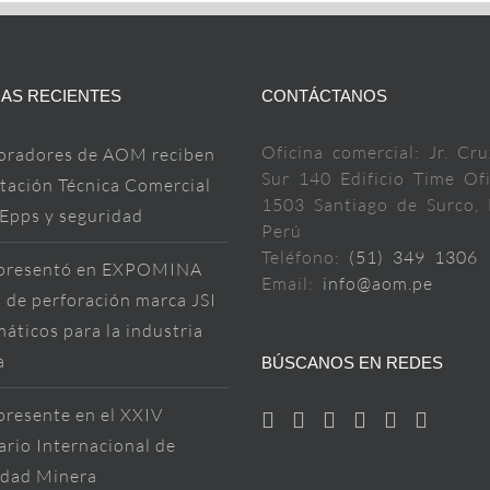
AS RECIENTES
CONTÁCTANOS
Oficina comercial: Jr. Cru
oradores de AOM reciben
Sur 140 Edificio Time Ofi
tación Técnica Comercial
1503 Santiago de Surco, 
 Epps y seguridad
Perú
Teléfono:
(51) 349 1306
resentó en EXPOMINA
Email:
info@aom.pe
 de perforación marca JSI
áticos para la industria
a
BÚSCANOS EN REDES
resente en el XXIV
rio Internacional de
idad Minera