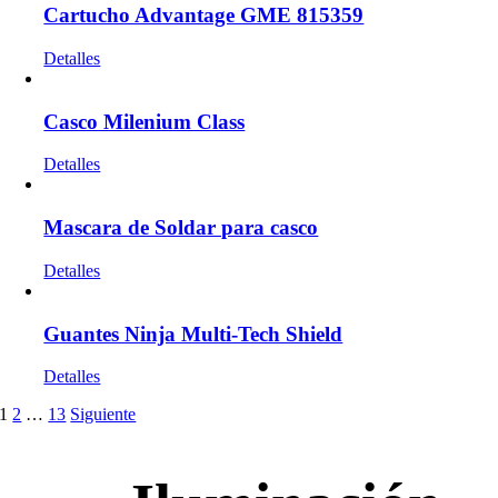
Cartucho Advantage GME 815359
Detalles
Casco Milenium Class
Detalles
Mascara de Soldar para casco
Detalles
Guantes Ninja Multi-Tech Shield
Detalles
1
2
…
13
Siguiente