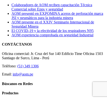
Colaboradores de AOM reciben capacitación Técnica
Comercial sobre Epps y seguridad
AOM presentó en EXPOMINA aceros de perforación marca
JSI y neumáticos para la industria minera
AOM presente en el XXIV Seminario Internacional de
Seguridad Minera
El COVID-19 y la efectividad de los respiradores N95
AOM experiencia comprobada en seguridad Industrial
CONTÁCTANOS
Oficina comercial: Jr. Cruz del Sur 140 Edificio Time Oficina 1503
Santiago de Surco, Lima - Perú
Teléfono:
(51) 349 1306
Email:
info@aom.pe
Búscanos en Redes
Productos
Línea de vida
con amortiguador FS566-AJ