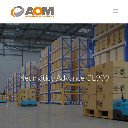
Saltar
al
contenido
Neumático Advance GL909