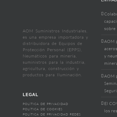
Colab
capaci
sobre
AOM Suministros Industriales,
es una empresa importadora y
AOM p
distribuidora de Equipos de
aceros
Protección Personal (EPPS),
Neumáticos para minería,
y neum
suministros para la industria,
miner
agricultura, construcción y
productos para Iluminación.
AOM p
Semina
Segur
LEGAL
El COV
POLÍTICA DE PRIVACIDAD
POLÍTICA DE COOKIES
los re
POLÍTICA DE PRIVACIDAD REDES