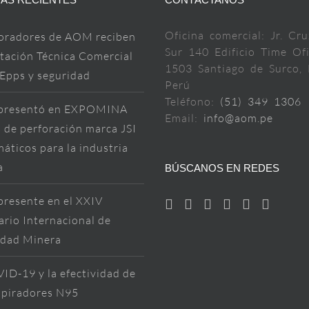
Oficina comercial: Jr. Cru
oradores de AOM reciben
Sur 140 Edificio Time Ofi
tación Técnica Comercial
1503 Santiago de Surco, 
 Epps y seguridad
Perú
Teléfono:
(51) 349 1306
resentó en EXPOMINA
Email:
info@aom.pe
 de perforación marca JSI
áticos para la industria
a
BÚSCANOS EN REDES
resente en el XXIV
rio Internacional de
idad Minera
ID-19 y la efectividad de
spiradores N95