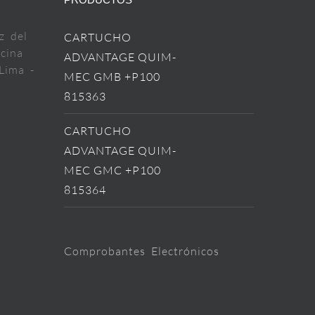
z del
CARTUCHO
cina
ADVANTAGE QUIM-
Lima -
MEC GMB +P100
815363
CARTUCHO
ADVANTAGE QUIM-
MEC GMC +P100
815364
Comprobantes Electrónicos