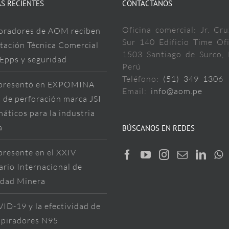
S RECIENTES
CONTÁCTANOS
Oficina comercial: Jr. Cru
oradores de AOM reciben
Sur 140 Edificio Time Ofi
tación Técnica Comercial
1503 Santiago de Surco, 
 Epps y seguridad
Perú
Teléfono:
(51) 349 1306
resentó en EXPOMINA
Email:
info@aom.pe
 de perforación marca JSI
áticos para la industria
a
BÚSCANOS EN REDES
resente en el XXIV
rio Internacional de
idad Minera
ID-19 y la efectividad de
spiradores N95