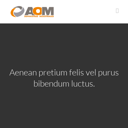
Saltar
al
contenido
Aenean pretium felis vel purus
bibendum luctus.