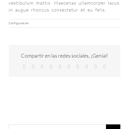
vestibulum mattis. Maecenas ullamcorper lacus
in augue rhoncus consectetur et eu felis.
Configuration
Compartir en las redes sociales, ¡Genial!
Facebook
X
Reddit
LinkedIn
WhatsApp
Tumblr
Pinterest
Vk
Xing
Correo
electrónico
Buscar: