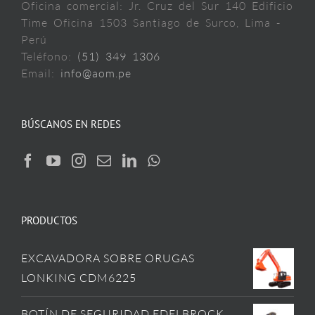
Oficina comercial: Jr. Cruz del Sur 140 Edificio
Time Oficina 1503 Santiago de Surco, Lima -
Perú
Teléfono:
(51) 349 1306
Email:
info@aom.pe
BÚSCANOS EN REDES
PRODUCTOS
EXCAVADORA SOBRE ORUGAS
LONKING CDM6225
BOTÍN DE SEGURIDAD EDELBROCK