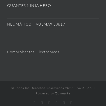
GUANTES NINJA HERO
NEUMÁTICO HAULMAX S8817
Comprobantes Electrónicos
© Todos los Derechos Reservados
2026 |
AOM Perú
|
Powered by
Quinoarts
Facebook
YouTube
Instagram
Correo
LinkedIn
WhatsApp