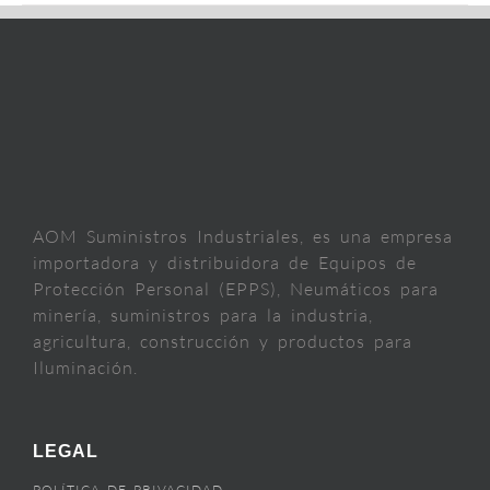
AOM Suministros Industriales, es una empresa
importadora y distribuidora de Equipos de
Protección Personal (EPPS), Neumáticos para
minería, suministros para la industria,
agricultura, construcción y productos para
Iluminación.
LEGAL
POLÍTICA DE PRIVACIDAD