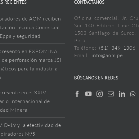
S RECIENTES
CONTÁCTANOS
Oficina comercial: Jr. Cru
oradores de AOM reciben
Sur 140 Edificio Time Ofi
tación Técnica Comercial
1503 Santiago de Surco, 
 Epps y seguridad
Perú
Teléfono:
(51) 349 1306
resentó en EXPOMINA
Email:
info@aom.pe
 de perforación marca JSI
áticos para la industria
a
BÚSCANOS EN REDES
resente en el XXIV
rio Internacional de
idad Minera
ID-19 y la efectividad de
spiradores N95