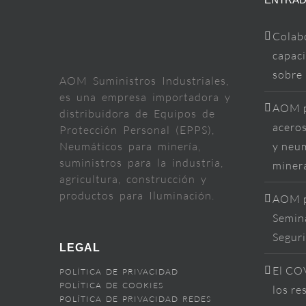
Colab
capaci
sobre
AOM Suministros Industriales,
es una empresa importadora y
AOM p
distribuidora de Equipos de
aceros
Protección Personal (EPPS),
Neumáticos para minería,
y neum
suministros para la industria,
miner
agricultura, construcción y
productos para Iluminación.
AOM p
Semina
Segur
LEGAL
El COV
POLÍTICA DE PRIVACIDAD
POLÍTICA DE COOKIES
los re
POLÍTICA DE PRIVACIDAD REDES