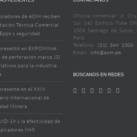
Oficina comercial: Jr. Cru
oradores de AOM reciben
Sur 140 Edificio Time Ofi
tación Técnica Comercial
1503 Santiago de Surco, 
 Epps y seguridad
Perú
Teléfono:
(51) 349 1306
resentó en EXPOMINA
Email:
info@aom.pe
 de perforación marca JSI
áticos para la industria
a
BÚSCANOS EN REDES
resente en el XXIV
rio Internacional de
idad Minera
ID-19 y la efectividad de
spiradores N95