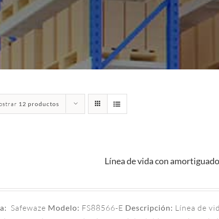
ostrar
12 productos
Línea de vida con amortiguad
a:
Safewaze
Modelo:
FS88566-E
Descripción:
Línea de v