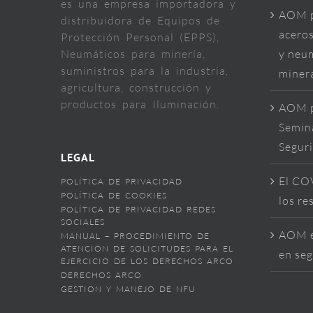
es una empresa importadora y
AOM p
distribuidora de Equipos de
aceros
Protección Personal (EPPS),
Neumáticos para minería,
y neum
suministros para la industria,
miner
agricultura, construcción y
productos para Iluminación.
AOM p
Semina
Segur
LEGAL
El COV
POLÍTICA DE PRIVACIDAD
POLÍTICA DE COOKIES
los re
POLÍTICA DE PRIVACIDAD REDES
SOCIALES
AOM e
MANUAL – PROCEDIMIENTO DE
ATENCIÓN DE SOLICITUDES PARA EL
en seg
EJERCICIO DE LOS DERECHOS ARCO
DERECHOS ARCO
GESTION Y MANEJO DE NFU