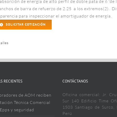
absorción de energía de alto perfil de doble pata de 6 'd
anchos de barra de refuerzo de 2.25 a los extremos(2). D
parencia para inspeccionar el amortiguador de energía.
SOLICITAR COTIZACIÓN
alles
S RECIENTES
CONTÁCTANOS
Oficina comercial: Jr. Cru
oradores de AOM reciben
Sur 140 Edificio Time Ofi
tación Técnica Comercial
1503 Santiago de Surco, 
 Epps y seguridad
Perú