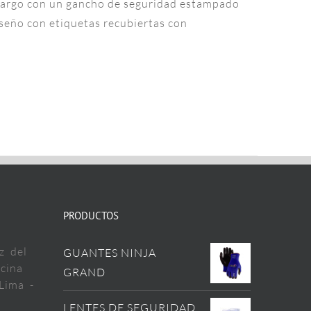
e largo con un gancho de seguridad estampado
iseño con etiquetas recubiertas con
PRODUCTOS
z del
GUANTES NINJA
cina
GRAND
Lima -
LENTES DE SEGURIDAD