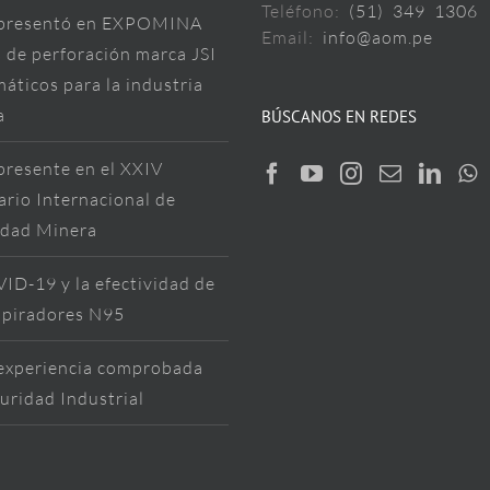
Teléfono:
(51) 349 1306
resentó en EXPOMINA
Email:
info@aom.pe
 de perforación marca JSI
áticos para la industria
a
BÚSCANOS EN REDES
resente en el XXIV
rio Internacional de
idad Minera
ID-19 y la efectividad de
spiradores N95
xperiencia comprobada
uridad Industrial