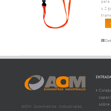
para 
y 2 g
trans
Det
ENTRADA
Colab
capaci
sobre
AOM Suministros Industriales,