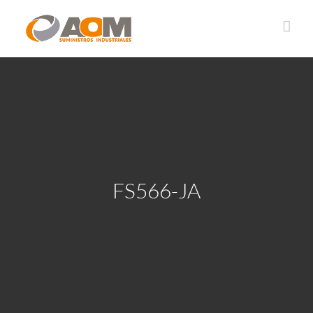
Saltar
al
contenido
FS566-JA