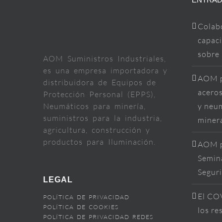
Colab
capaci
sobre
AOM Suministros Industriales,
es una empresa importadora y
AOM p
distribuidora de Equipos de
aceros
Protección Personal (EPPS),
Neumáticos para minería,
y neum
suministros para la industria,
miner
agricultura, construcción y
productos para Iluminación.
AOM p
Semina
Segur
LEGAL
El COV
POLÍTICA DE PRIVACIDAD
POLÍTICA DE COOKIES
los re
POLÍTICA DE PRIVACIDAD REDES