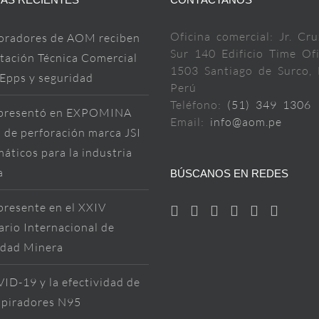
Oficina comercial: Jr. Cru
oradores de AOM reciben
Sur 140 Edificio Time Ofi
tación Técnica Comercial
1503 Santiago de Surco, 
 Epps y seguridad
Perú
Teléfono:
(51) 349 1306
resentó en EXPOMINA
Email:
info@aom.pe
 de perforación marca JSI
áticos para la industria
a
BÚSCANOS EN REDES
resente en el XXIV
rio Internacional de
idad Minera
ID-19 y la efectividad de
spiradores N95