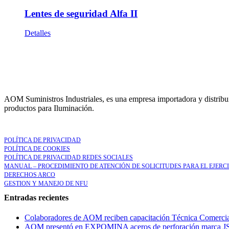
Lentes de seguridad Alfa II
Detalles
AOM Suministros Industriales, es una empresa importadora y distribui
productos para Iluminación.
LEGAL
POLÍTICA DE PRIVACIDAD
POLÍTICA DE COOKIES
POLÍTICA DE PRIVACIDAD REDES SOCIALES
MANUAL – PROCEDIMIENTO DE ATENCIÓN DE SOLICITUDES PARA EL EJERC
DERECHOS ARCO
GESTION Y MANEJO DE NFU
Entradas recientes
Colaboradores de AOM reciben capacitación Técnica Comercia
AOM presentó en EXPOMINA aceros de perforación marca JSI y