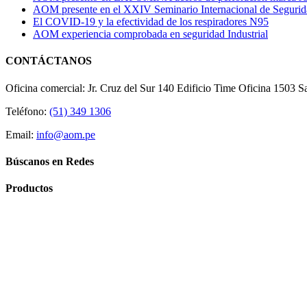
AOM presente en el XXIV Seminario Internacional de Seguri
El COVID-19 y la efectividad de los respiradores N95
AOM experiencia comprobada en seguridad Industrial
CONTÁCTANOS
Oficina comercial: Jr. Cruz del Sur 140 Edificio Time Oficina 1503 S
Teléfono:
(51) 349 1306
Email:
info@aom.pe
Búscanos en Redes
Productos