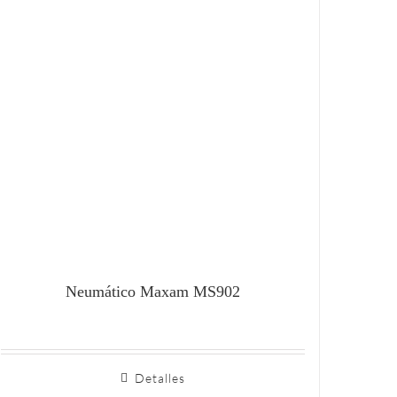
Neumático Maxam MS902
Detalles