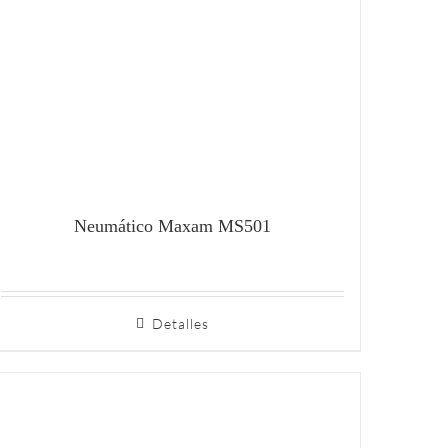
Neumático Maxam MS501
Detalles