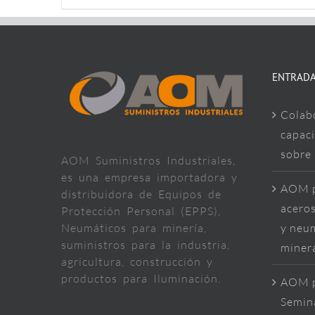
ENTRADA
Colab
capaci
sobre
AOM Suministros Industriales,
es una empresa importadora y
AOM p
distribuidora de Equipos de
aceros
Protección Personal (EPPS),
Neumáticos para minería,
y neum
suministros para la industria,
miner
agricultura, construcción y
productos para Iluminación.
AOM p
Semina