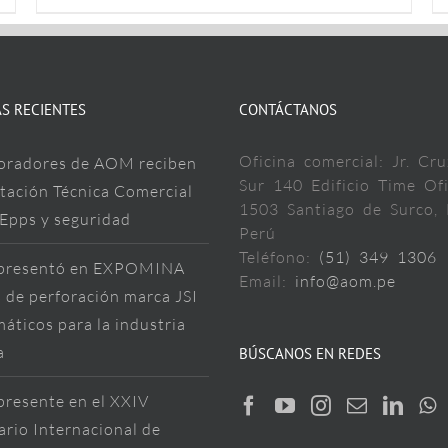
S RECIENTES
CONTÁCTANOS
Oficina comercial: Jr. Cru
oradores de AOM reciben
Sur 140 Edificio Time Ofi
tación Técnica Comercial
1503 Santiago de Surco, 
 Epps y seguridad
Perú
Teléfono:
(51) 349 1306
resentó en EXPOMINA
Email:
info@aom.pe
 de perforación marca JSI
áticos para la industria
a
BÚSCANOS EN REDES
resente en el XXIV
rio Internacional de