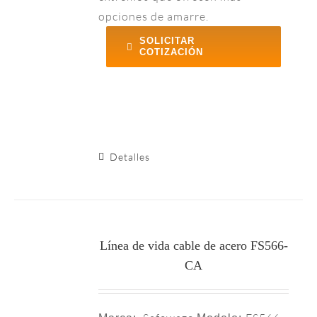
opciones de amarre.
SOLICITAR
COTIZACIÓN
cturado, desde puños hasta
chain bracelet
y puños.
Detalles
Línea de vida cable de acero FS566-
CA