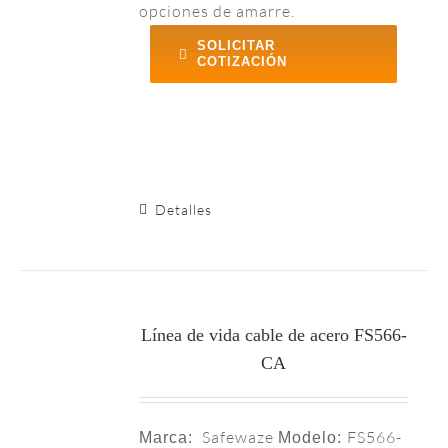
opciones de amarre.
SOLICITAR
COTIZACIÓN
 desde ajustado al cuerpo hasta estructurado, desde puños
Detalles
Línea de vida cable de acero FS566-
CA
Safewaze
FS566-
Marca:
Modelo: