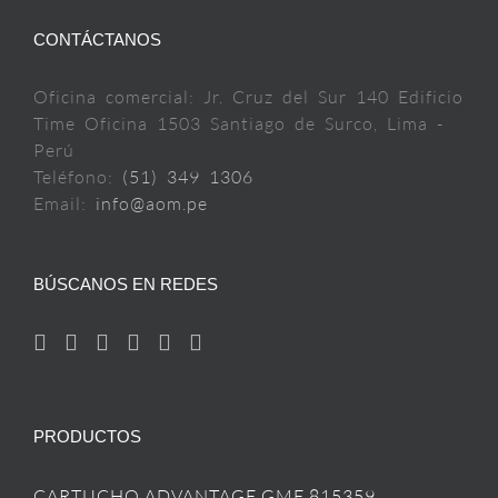
CONTÁCTANOS
Oficina comercial: Jr. Cruz del Sur 140 Edificio
Time Oficina 1503 Santiago de Surco, Lima -
Perú
Teléfono:
(51) 349 1306
Email:
info@aom.pe
BÚSCANOS EN REDES
PRODUCTOS
CARTUCHO ADVANTAGE GME 815359