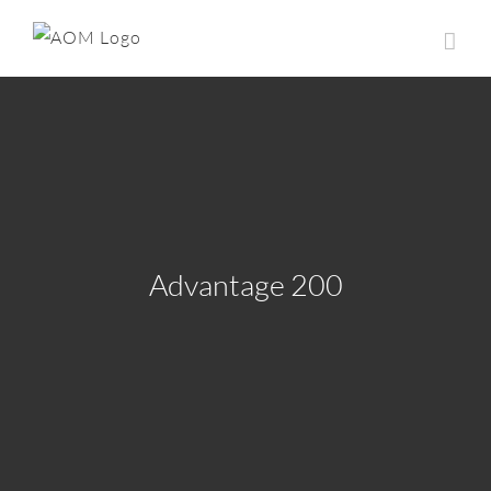
Saltar
al
contenido
Advantage 200