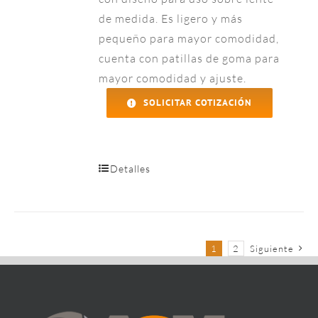
de medida. Es ligero y más
pequeño para mayor comodidad,
cuenta con patillas de goma para
mayor comodidad y ajuste.
SOLICITAR COTIZACIÓN
Detalles
1
2
Siguiente